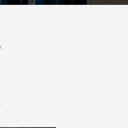
、
す。
。