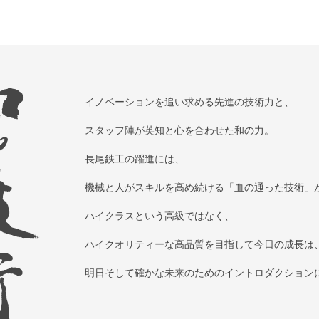
イノベーションを追い求める
先進の技術力と、
スタッフ陣が英知と心を合わせた和の力。
長尾鉄工の躍進には、
機械と人がスキルを高め続ける
「血の通った技術」
ハイクラスという高級ではなく、
ハイクオリティーな高品質を
目指して今日の成長は
明日そして確かな未来のための
イントロダクション