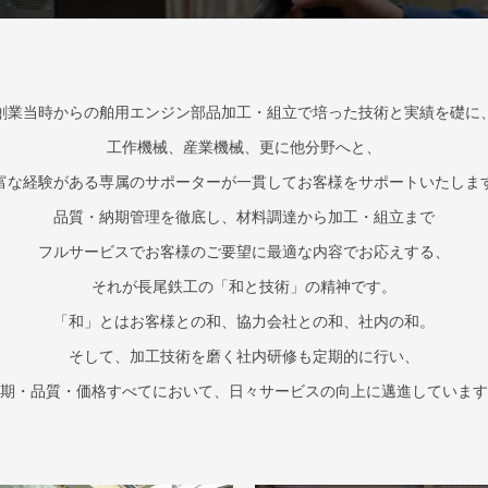
創業当時からの
舶用エンジン部品加工・組立で培った
技術と実績を礎に
工作機械、産業機械、
更に他分野へと、
富な経験がある専属のサポーターが
一貫してお客様をサポートいたしま
品質・納期管理を徹底し、
材料調達から加工・組立まで
フルサービスでお客様のご要望に
最適な内容でお応えする、
それが長尾鉄工の「和と技術」の精神です。
「和」とはお客様との和、
協力会社との和、社内の和。
そして、加工技術を磨く
社内研修も定期的に行い、
期・品質・価格すべてにおいて、
日々サービスの向上に邁進しています